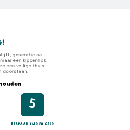
g!
ijft, generatie na
zomaar een kippenhok,
e een veilige thuis
n doorstaan.
 houden
5
Bespaar tijd en geld