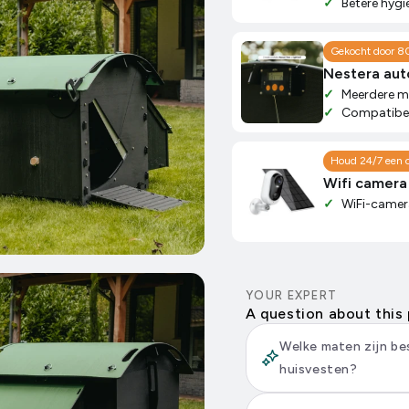
Betere hygi
Gekocht door 8
Nestera au
Meerdere mo
Compatibel 
Houd 24/7 een o
Wifi camera
WiFi-camer
YOUR EXPERT
A question about this
Welke maten zijn be
huisvesten?