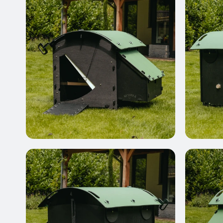
Ren voor Aspen 10
Ontworpen voor het Aspen 10 hok
Vanaf 369 €
Ren voor Aspen 6
Ontworpen voor het Aspen 6 hok
Vanaf 369 €
Nieuw