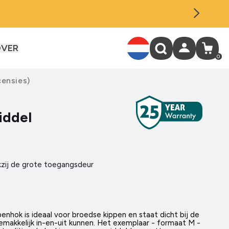
OVER
Inloggen
Winkelwage
0
0
artikele
censies
)
iddel
kzij de grote toegangsdeur
enhok is ideaal voor broedse kippen en staat dicht bij de
emakkelijk in-en-uit kunnen. Het exemplaar - formaat M -