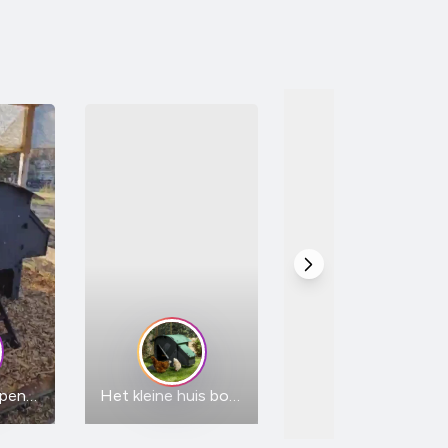
Accessory
Het grootste penthouse bouwen
Het kleine huis bouwen
Ouvre-porte automatique