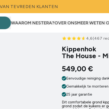
★★★★★ 4.7/5 VAN TEVREDEN KLANTEN
WAAROM NESTERA?
OVER ONS
MEER WETEN 
kippen
 eenden
4,6
(
467
re
Kippenhok
The House - M
)
epaneel
549,00 €
0 kippen
mart Auto Door
!
Eenvoudige reiniging dan
Gemakkelijk te monteren
25 jaar garantie
Dit comfortabele grond kipp
grond zodat de kuikens er g