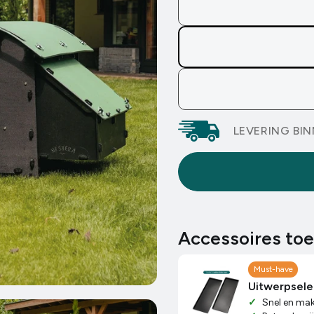
e)
LEVERING BI
e Penthouse)
en
Accessoires to
Must-have
Uitwerpsel
Snel en makk