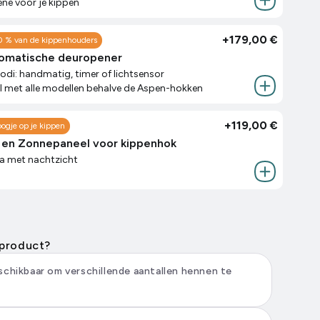
ëne voor je kippen
+
179,00 €
0 % van de kippenhouders
tomatische deuropener
di: handmatig, timer of lichtsensor
met alle modellen behalve de Aspen-hokken
+
119,00 €
ogje op je kippen
 en Zonnepaneel voor kippenhok
a met nachtzicht
 product?
schikbaar om verschillende aantallen hennen te