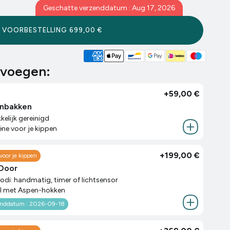
Geschatte verzenddatum : Aug 17, 2026
VOORBESTELLING
699,00 €
evoegen:
+
59,00 €
enbakken
elijk gereinigd
ëne voor je kippen
+
199,00 €
voor je kippen
Door
di: handmatig, timer of lichtsensor
 met Aspen-hokken
enddatum : 2026-09-18