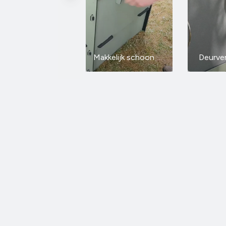
Makkelijk schoon te maken
Deurver
GLB · 3D