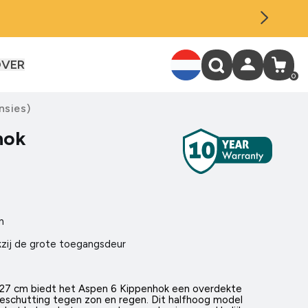
OVER
Inloggen
Winkelwage
0
0
artikele
nsies
)
hok
n
kzij de grote toegangsdeur
 27 cm biedt het Aspen 6 Kippenhok een overdekte
beschutting tegen zon en regen. Dit halfhoog model