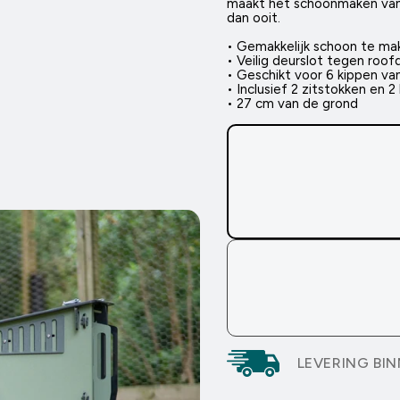
maakt het schoonmaken van 
dan ooit.
pen.
• Gemakkelijk schoon te ma
• Veilig deurslot tegen roof
• Geschikt voor 6 kippen v
• Inclusief 2 zitstokken en 
• 27 cm van de grond
ok)
pen.
elijk
pen.
LEVERING BI