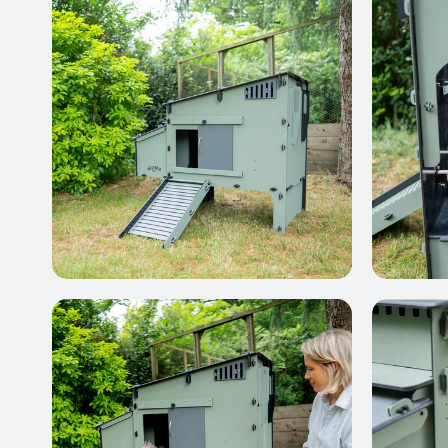
Ren voor Aspen 10
Ontworpen voor het Aspen 10 hok
Vanaf 369 €
Ren voor Aspen 6
Ontworpen voor het Aspen 6 hok
Vanaf 369 €
Nieuw