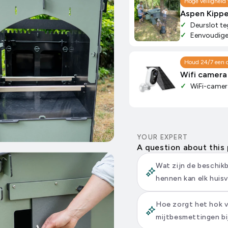
Hoge veiligheid 
Aspen Kipp
Deurslot te
Eenvoudige 
Houd 24/7 een o
Wifi camera
WiFi-camer
YOUR EXPERT
A question about this
Wat zijn de beschik
hennen kan elk huis
Hoe zorgt het hok 
mijtbesmettingen bi