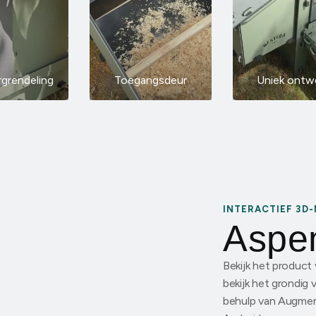
grendeling
Toegangsdeur
Uniek ontw
INTERACTIEF 3D
Aspe
Bekijk het product 
bekijk het grondig 
behulp van Augment