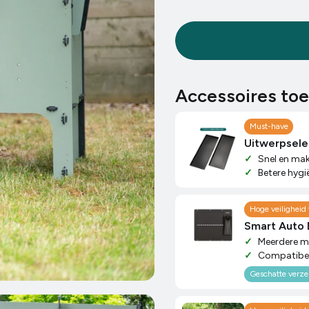
e)
Accessoires to
Must-have
Uitwerpsel
Snel en makk
Betere hygi
e Penthouse)
Hoge veiligheid 
en
Smart Auto 
Meerdere mo
Compatibel
Geschatte verz