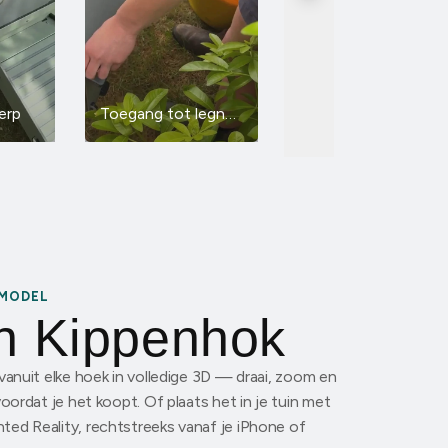
erp
Toegang tot legnesten
Met slimme automatische deur
-MODEL
n Kippenhok
vanuit elke hoek in volledige 3D — draai, zoom en
voordat je het koopt. Of plaats het in je tuin met
ed Reality, rechtstreeks vanaf je iPhone of