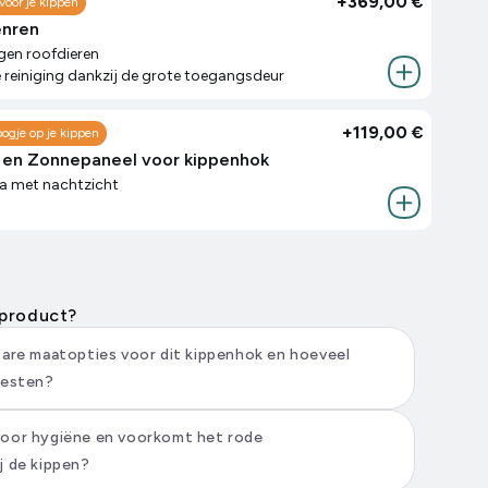
+
369,00 €
voor je kippen
enren
gen roofdieren
reiniging dankzij de grote toegangsdeur
+
119,00 €
ogje op je kippen
 en Zonnepaneel voor kippenhok
a met nachtzicht
 product?
bare maatopties voor dit kippenhok en hoeveel
vesten?
voor hygiëne en voorkomt het rode
j de kippen?