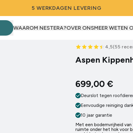
5 WERKDAGEN LEVERING
WAAROM NESTERA?
OVER ONS
MEER WETEN 
kippen
 eenden
4,5
(
55
rece
Aspen Kippen
)
epaneel
699,00 €
0 kippen
mart Auto Door
!
Deurslot tegen roofdiere
Eenvoudige reiniging dan
10 jaar garantie
Met een bodemvrijheid van
ruimte onder het hok voor 