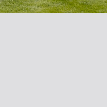
e)
e Penthouse)
en