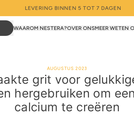
LEVERING BINNEN 5 TOT 7 DAGEN
WAAROM NESTERA?
OVER ONS
MEER WETEN 
kippen
 eenden
AUGUSTUS 2023
akte grit voor gelukkig
)
epaneel
0 kippen
mart Auto Door
!
en hergebruiken om ee
calcium te creëren