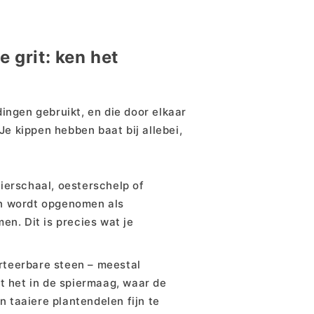
 grit: ken het
dingen gebruikt, en die door elkaar
e kippen hebben baat bij allebei,
eierschaal, oesterschelp of
 en wordt opgenomen als
n. Dit is precies wat je
erteerbare steen – meestal
jft het in de spiermaag, waar de
n taaiere plantendelen fijn te