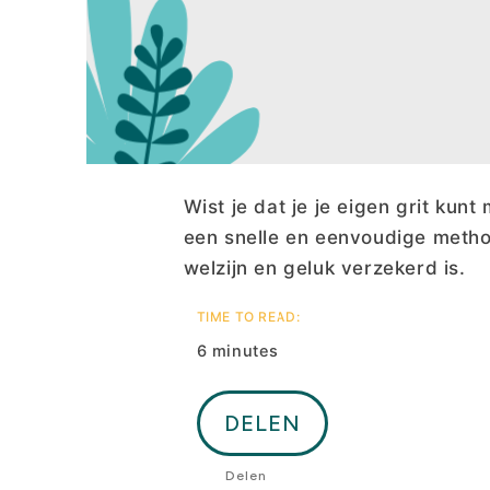
Ren voor Aspen 10
Ontworpen voor het Aspen 10 hok
Vanaf 369 €
Wist je dat je je eigen grit kun
een snelle en eenvoudige method
Ren voor Aspen 6
Ontworpen voor het Aspen 6 hok
welzijn en geluk verzekerd is.
Vanaf 369 €
Nieuw
TIME TO READ:
6 minutes
DELEN
Delen