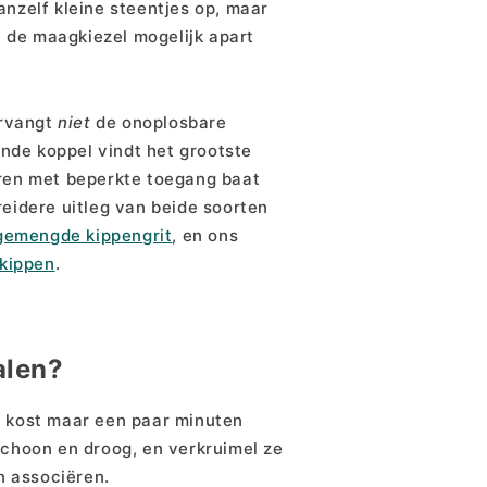
anzelf kleine steentjes op, maar
 de maagkiezel mogelijk apart
ervangt
niet
de onoplosbare
ende koppel vindt het grootste
ieren met beperkte toegang baat
eidere uitleg van beide soorten
 gemengde kippengrit
, en ons
 kippen
.
alen?
t kost maar een paar minuten
schoon en droog, en verkruimel ze
n associëren.