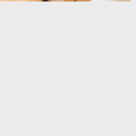
e)
e Penthouse)
en